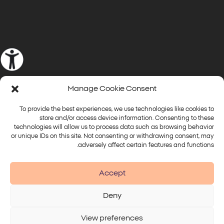
Manage Cookie Consent
Aliaxin
To provide the best experiences, we use technologies like cookies to
store and/or access device information. Consenting to these
technologies will allow us to process data such as browsing behavior
or unique IDs on this site. Not consenting or withdrawing consent, may
adversely affect certain features and functions.
חומצה היאלורונית מתקדמת למילוי נפחים, קמטים ועיצוב
Accept
קווי המתאר של הפנים.
Deny
View preferences