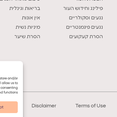
פילינג וחידוש העור
בריאות וגינלית
נגעים וסקולריים
אין אונות
נגעים פיגמנטריים
מיניות נשית
הסרת קעקועים
הסרת שיער
store and/or
 allow us to
t consenting
d functions.
bility
Disclaimer
Terms of Use
pt