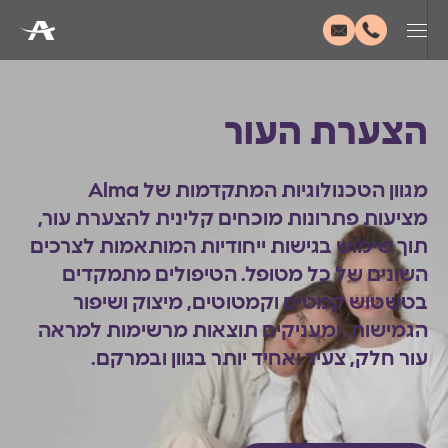
הצערת העור
מגוון הטכנולוגיות המתקדמות של Alma
מציעות פתרונות מוכחים קלינית להצערת עור,
תוך שימוש בגישות ייחודיות המותאמות לצרכים
השונים של כל מטופל. הטיפולים מתמקדים
בטשטוש קמטים וקמטוטים, מיצוק ושיפור
הגמישות, ומעניקים תוצאות מרשימות למראה
עור חלק, צעיר ואחיד יותר בגוון ובמרקם.