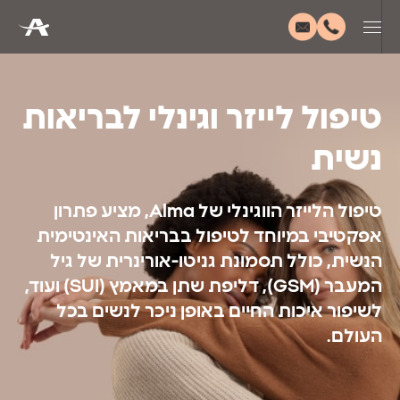
טיפול לייזר וגינלי לבריאות
נשית
טיפול הלייזר הווגינלי של Alma, מציע פתרון
אפקטיבי במיוחד לטיפול בבריאות האינטימית
הנשית, כולל תסמונת גניטו-אורינרית של גיל
המעבר (GSM), דליפת שתן במאמץ (SUI) ועוד,
לשיפור איכות החיים באופן ניכר לנשים בכל
העולם.