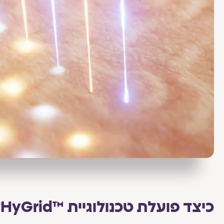
כיצד פועלת טכנולוגיית ™HyGrid?