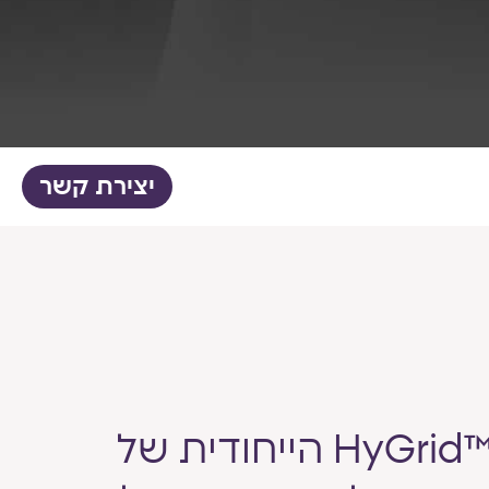
יצירת קשר
בבסיס פלטפורמת Alma Hybrid ניצבת טכנולוגיית ™HyGrid הייחודית של