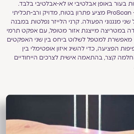
ת בעור באופן אבלטיבי או לא-אבלטיבי בלבד.
מצב ™HyGrid בידית ה- ProScan מציע פתרון בטוח, מדויק ורב-תכליתי
שני מנגנוני הפעולה. קרני הלייזר נפלטות במבנה
ו כל נקודה במטריצה מייצגת אזור מטופל, עם אפקט תרמי
 זו מאפשרת למטפל לשלוט ביחס בין שני האפקטים
ת הפציעה, כדי להשיג איזון אופטימלי בין
החלמה קצר, בהתאמה אישית לצרכים הייחודיים