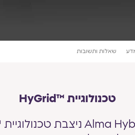
מדע
שאלות ותשובות
טכנולוגיית ™HyGrid