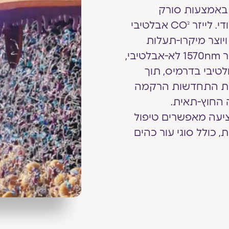
 לצד זו באמצעות סורק
לייזר CO
אבלטיבי
2
 הרקמה ויוצר מיקרו-תעלות
אבלטיביים עם שוליים שעברו קרישה. במקביל, לייזר 1570nm לא-אבלטיבי,
לטיבי בדרמיס, תוך
 את התחדשות הרקמה
 החוץ-תאית.
ציעה מאפשרים טיפול
, כולל סוגי עור כהים