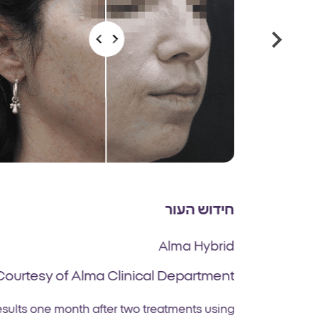
חידוש העור
Alma Hybrid
Courtesy of Alma Clinical Department
sults one month after two treatments using
Results foll