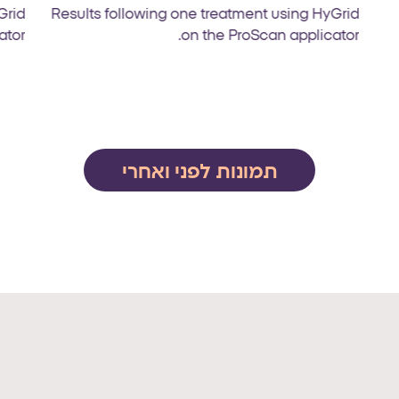
Grid
Results following one treatment using HyGrid
tor.
on the ProScan applicator.
תמונות לפני ואחרי