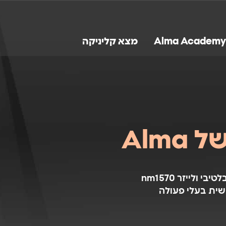
Alma Academy
מצא קליניקה
טכנולוגיית HyGrid משלבת באופן מושלם לייזר CO2 אבלטיבי ולייזר nm1570
שית בעלי פעולה