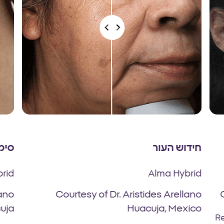
חידוש העור
סימ
rid
Alma Hybrid
lano
Courtesy of Dr. Aristides Arellano
uja
Huacuja, Mexico
Re