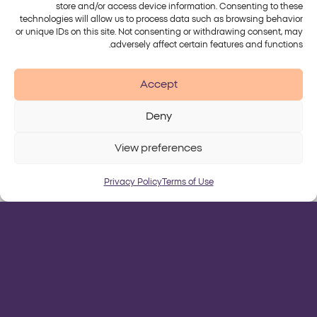
store and/or access device information. Consenting to these
technologies will allow us to process data such as browsing behavior
or unique IDs on this site. Not consenting or withdrawing consent, may
adversely affect certain features and functions.
הדור החדש של מכשיר ה- Soprano מבית Alma Lasers
טיפול הסרת השיער המוביל והמהיר בעולם,
Accept
עכשיו מהיר ויעיל יותר.
Deny
View preferences
יצירת קשר
Privacy Policy
Terms of Use