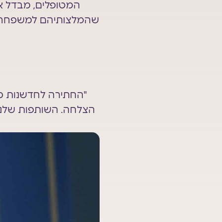
המטופלים, מבדל א
שהמלצותיהם למשפחה ול
"החתירה לחדשנות מ