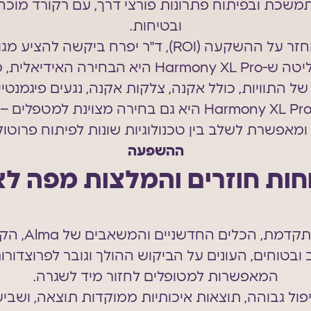
שכת ובפיתוח פתרונות פורצי דרך, עם רקורד מוכח 
ובטיחות.
כדי למקסם את ההחזר על ההשקעה (ROI), ד"ר יפרח בי
בעקבות זאת, היא החליטה ש-Harmony XL Pro היא
ל התוויות, כולל אקנה, צלקות אקנה, נגעים פיגמנטיים
מנקודת מבט קלינית, Harmony XL Pro היא גם בחירה מצ
ומאפשרת לשלב בין טכנולוגיות שונות לפיתוח פרוטו
ההשפעה
חות חוזרים והמלצות מפה לאו
בעזרת הטכנולו
 ובטוחים, העונים על הביקוש ההולך וגובר לפרוצדורות
המאפשרות למטופלים לחזור מיד לשגרה.
פול גבוהה, תוצאות איכותיות ממוקדות תוצאה, ושביע