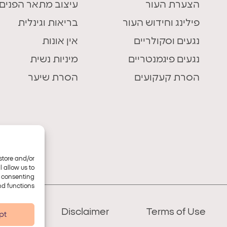
הצערת העור
עיצוב מתאר הפנים
פילינג וחידוש העור
בריאות וגינלית
נגעים וסקולריים
אין אונות
נגעים פיגמנטריים
מיניות נשית
הסרת קעקועים
הסרת שיער
store and/or
 allow us to
t consenting
d functions.
bility
Disclaimer
Terms of Use
pt