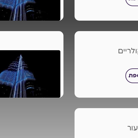
לריים
ספת
ור