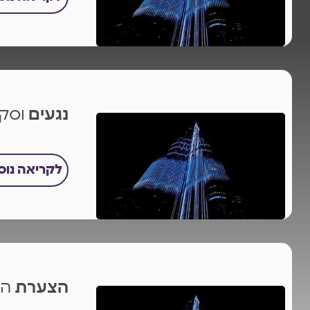
נגעים
וסקו
לקריאה נו
הצערת
הע