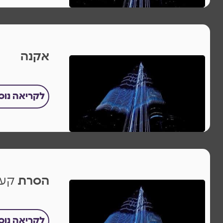
אקנה
לקריאה נו
הסרת
קעק
לקריאה נו